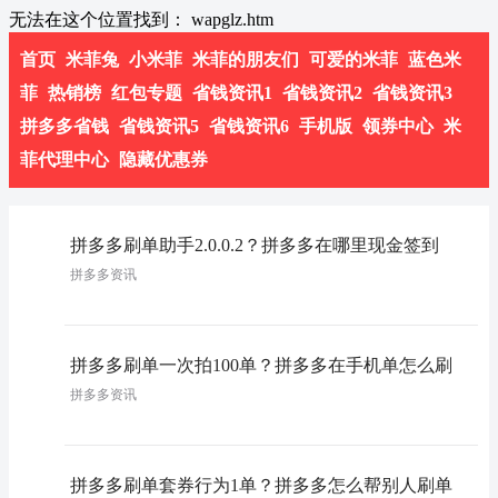
无法在这个位置找到： wapglz.htm
首页
米菲兔
小米菲
米菲的朋友们
可爱的米菲
蓝色米
菲
热销榜
红包专题
省钱资讯1
省钱资讯2
省钱资讯3
拼多多省钱
省钱资讯5
省钱资讯6
手机版
领券中心
米
菲代理中心
隐藏优惠券
拼多多刷单助手2.0.0.2？拼多多在哪里现金签到
拼多多资讯
拼多多刷单一次拍100单？拼多多在手机单怎么刷
拼多多资讯
拼多多刷单套券行为1单？拼多多怎么帮别人刷单