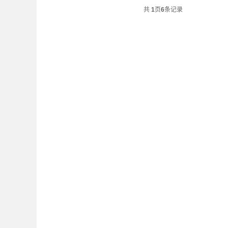
共
1
页
6
条记录