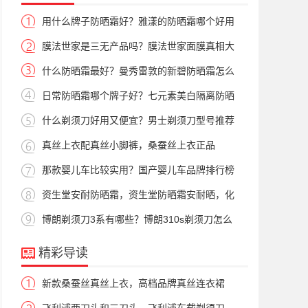
用什么牌子防晒霜好？雅漾的防晒霜哪个好用
膜法世家是三无产品吗？膜法世家面膜真相大
什么防晒霜最好？曼秀雷敦的新碧防晒霜怎么
日常防晒霜哪个牌子好？七元素美白隔离防晒
什么剃须刀好用又便宜？男士剃须刀型号推荐
真丝上衣配真丝小脚裤，桑蚕丝上衣正品
那款婴儿车比较实用？国产婴儿车品牌排行榜
资生堂安耐防晒霜，资生堂防晒霜安耐晒，化
博朗剃须刀3系有哪些？博朗310s剃须刀怎么
精彩导读
新款桑蚕丝真丝上衣，高档品牌真丝连衣裙