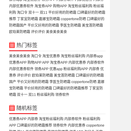
内部优惠券软件
淘宝券APP
购物APP
淘宝粉丝福利购
粉丝福
利购
淘口令
双十一
双11
平价好用的防晒霜
口碑最好的防晒霜
推荐
丁家宜防晒霜
嘉娜宝防晒霜
coppertone防晒
口碑最好的
防晒霜国产
平价又好用的防晒霜
李医生防晒霜
美宝莲防晒霜
欧珀莱防晒霜
评价评价
美食美食美食
热门标签
美食美食美食
淘口令
淘宝优惠券
淘宝粉丝福利购
内部券app
优惠券APP
购物APP
APP
淘宝券APP
内部优惠券
内部券软件
内部优惠券软件
领券APP
优惠app
粉丝福利购APP
内部券
优
惠券
评价评价
欧珀莱防晒霜
美宝莲防晒霜
口碑最好的防晒霜
国产
平价又好用的防晒霜
李医生防晒霜
coppertone防晒
嘉娜
宝防晒霜
平价好用的防晒霜
口碑最好的防晒霜推荐
丁家宜防
晒霜
双十一
双11
粉丝福利购
领券软件
随机标签
优惠券APP
内部券
淘宝粉丝福利购
内部券软件
粉丝福利购
APP
口碑最好的防晒霜推荐
领券软件
内部优惠券
coppertone