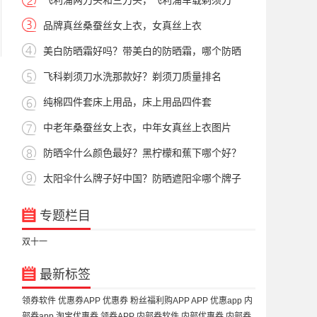
飞利浦两刀头和三刀头，飞利浦车载剃须刀
品牌真丝桑蚕丝女上衣，女真丝上衣
美白防晒霜好吗？带美白的防晒霜，哪个防晒
飞科剃须刀水洗那款好？剃须刀质量排名
纯棉四件套床上用品，床上用品四件套
中老年桑蚕丝女上衣，中年女真丝上衣图片
防晒伞什么颜色最好？黑柠檬和蕉下哪个好？
太阳伞什么牌子好中国？防晒遮阳伞哪个牌子
专题栏目
双十一
最新标签
领券软件
优惠券APP
优惠券
粉丝福利购APP
APP
优惠app
内
部券app
淘宝优惠券
领券APP
内部券软件
内部优惠券
内部券