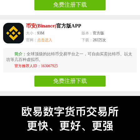
免费注册下载
币安(Binance)
官方版APP
大小：
93M
版本：
官方版
官网：
点击进入
下载：
283万次
简介：
全球顶级的比特币交易平台之一，可自由买卖比特币、以太
坊等几百种虚拟币。
官方推荐人ID：163067925
免费注册下载