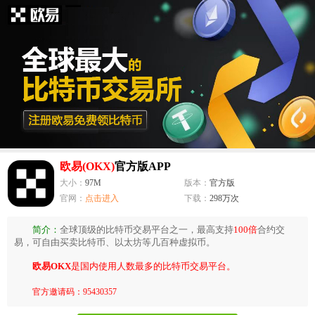
欧易(OKX)
官方版APP
大小：
97M
版本：
官方版
官网：
点击进入
下载：
298万次
简介：
全球顶级的比特币交易平台之一，最高支持
100倍
合约交
易，可自由买卖比特币、以太坊等几百种虚拟币。
欧易OKX
是国内使用人数最多的比特币交易平台。
官方邀请码：95430357