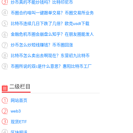
炒币真的不能炒钱吗？比特印尼币
币圈合约啥叫一键跟单交易？币圈交易所业务
比特币连续几日下跌了几倍？欧克usdt下载
金融危机币圈会崩盘么知乎？在朋友圈能发人
炒币怎么炒短线赚钱？币币圈回涨
比特币怎么卖出去啊现在？东营初九比特币
币圈所说的双c是什么意思？惠阳比特币工厂
二级栏目
网站首页
web3
现货ETF
区块超话