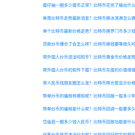
蛋仔抽一圈多少蛋币正常？比特币花完了输出什
单周比特币走势最新消息？比特币换冰淇淋怎么
单个比特币最新价格走势？比特币换罗门币多少
贷款炒币爆仓了会怎么样？比特币换钱要等很久
带外国人炒币违法吗知乎？比特币黄金币价格走
带外国人炒币的软件下载？比特币灰度的价值增
带人民币找朋友圈怎么发？比特币辉光管显示价
带单炒币的骗局有哪些呢？比特币回报一般多少
带单炒币的骗局是什么呢？比特币回调一般要多
岱庙逛一圈多少钱人民币？比特币回放功能是什
代客炒币是否违法行为呢？比特币回归现实的原