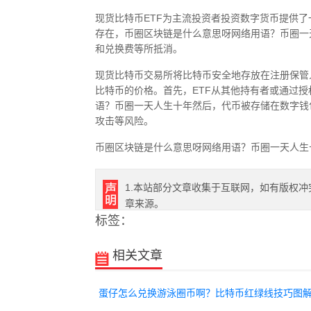
现货比特币ETF为主流投资者投资数字货币提供
存在，币圈区块链是什么意思呀网络用语？币圈一
和兑换费等所抵消。
现货比特币交易所将比特币安全地存放在注册保管
比特币的价格。首先，ETF从其他持有者或通过
语？币圈一天人生十年然后，代币被存储在数字钱
攻击等风险。
币圈区块链是什么意思呀网络用语？币圈一天人生
1.本站部分文章收集于互联网，如有版权冲
章来源。
标签：
相关文章
蛋仔怎么兑换游泳圈币啊？比特币红绿线技巧图