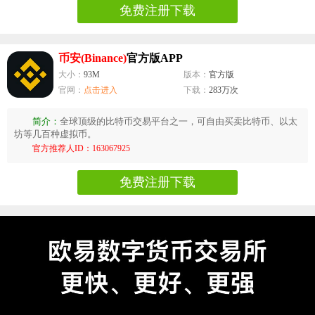
免费注册下载
币安(Binance)
官方版APP
大小：
93M
版本：
官方版
官网：
点击进入
下载：
283万次
简介：
全球顶级的比特币交易平台之一，可自由买卖比特币、以太
坊等几百种虚拟币。
官方推荐人ID：163067925
免费注册下载