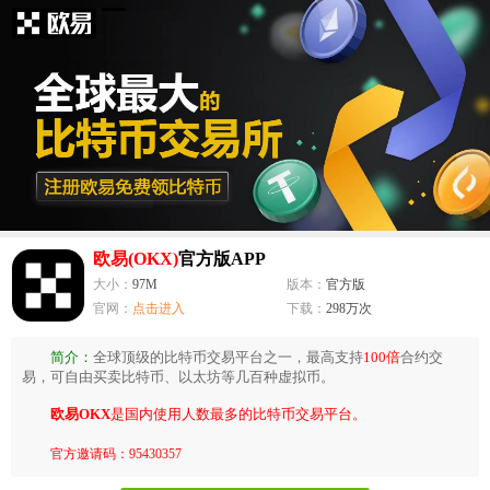
欧易(OKX)
官方版APP
大小：
97M
版本：
官方版
官网：
点击进入
下载：
298万次
简介：
全球顶级的比特币交易平台之一，最高支持
100倍
合约交
易，可自由买卖比特币、以太坊等几百种虚拟币。
欧易OKX
是国内使用人数最多的比特币交易平台。
官方邀请码：95430357