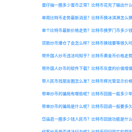
蛋仔抽一圈多少蛋币正常？比特币花完了输出什
单周比特币走势最新消息？比特币换冰淇淋怎么
单个比特币最新价格走势？比特币换罗门币多少
贷款炒币爆仓了会怎么样？比特币换钱要等很久
带外国人炒币违法吗知乎？比特币黄金币价格走
带外国人炒币的软件下载？比特币灰度的价值增
带人民币找朋友圈怎么发？比特币辉光管显示价
带单炒币的骗局有哪些呢？比特币回报一般多少
带单炒币的骗局是什么呢？比特币回调一般要多
岱庙逛一圈多少钱人民币？比特币回放功能是什
代客炒币是否违法行为呢？比特币回归现实的原