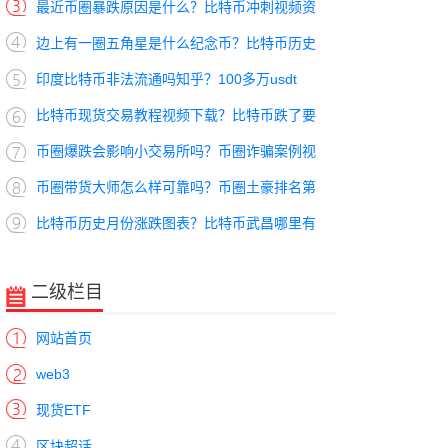
最近币圈暴跌原因是什么？比特币冲刺视频资
边上有一圈五角星是什么纪念币？比特币历史
印度比特币非法流通吗知乎？100多万usdt
比特币现货交易教程视频下载？比特币跌了要
币圈爆跌会影响小交易所吗？币圈诈骗案例视
币圈带货大师怎么样可靠吗？币圈土豪排名第
比特币历史月份涨跌图表？比特币武昌哪里有
二级栏目
网站首页
web3
现货ETF
区块超话