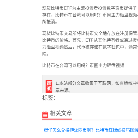
现货比特币ETF为主流投资者投资数字货币提供
存在，比特币在台湾可以用吗？币圈主力砸盘视频
所抵消。
现货比特币交易所将比特币安全地存放在注册保管
比特币的价格。首先，ETF从其他持有者或通过
力砸盘视频然后，代币被存储在数字钱包中，通常
险。
比特币在台湾可以用吗？币圈主力砸盘视频
1.本站部分文章收集于互联网，如有版权冲
章来源。
标签：
相关文章
蛋仔怎么兑换游泳圈币啊？比特币红绿线技巧图