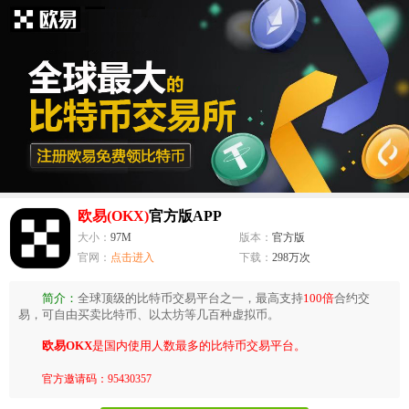
欧易(OKX)
官方版APP
大小：
97M
版本：
官方版
官网：
点击进入
下载：
298万次
简介：
全球顶级的比特币交易平台之一，最高支持
100倍
合约交
易，可自由买卖比特币、以太坊等几百种虚拟币。
欧易OKX
是国内使用人数最多的比特币交易平台。
官方邀请码：95430357