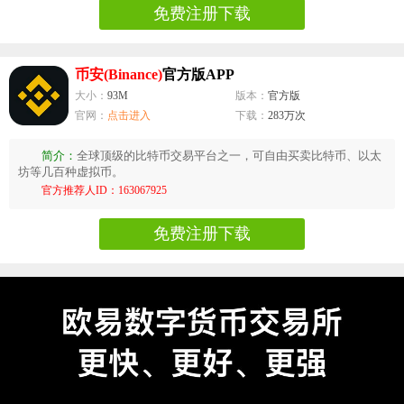
免费注册下载
币安(Binance)
官方版APP
大小：
93M
版本：
官方版
官网：
点击进入
下载：
283万次
简介：
全球顶级的比特币交易平台之一，可自由买卖比特币、以太
坊等几百种虚拟币。
官方推荐人ID：163067925
免费注册下载