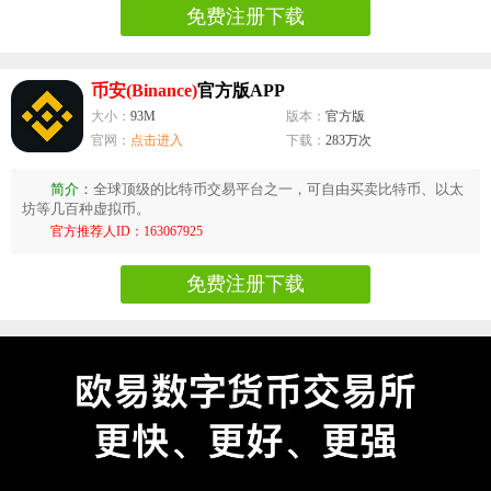
免费注册下载
币安(Binance)
官方版APP
大小：
93M
版本：
官方版
官网：
点击进入
下载：
283万次
简介：
全球顶级的比特币交易平台之一，可自由买卖比特币、以太
坊等几百种虚拟币。
官方推荐人ID：163067925
免费注册下载