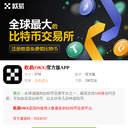
欧易(OKX)
官方版APP
大小：
97M
版本：
官方版
官网：
点击进入
下载：
298万次
简介：
全球顶级的比特币交易平台之一，最高支持
100倍
合约交
易，可自由买卖比特币、以太坊等几百种虚拟币。
欧易OKX
是国内使用人数最多的比特币交易平台。
官方邀请码：95430357